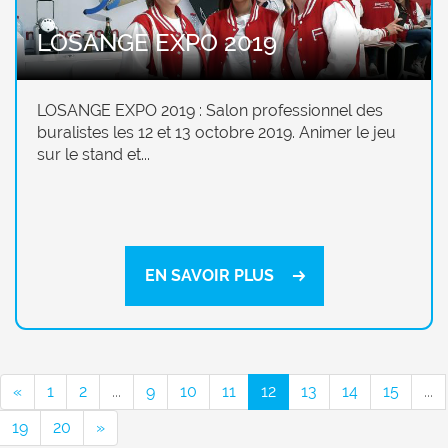
LOSANGE EXPO 2019
LOSANGE EXPO 2019 : Salon professionnel des
buralistes les 12 et 13 octobre 2019. Animer le jeu
sur le stand et...
EN SAVOIR PLUS
«
1
2
...
9
10
11
12
13
14
15
...
19
20
»