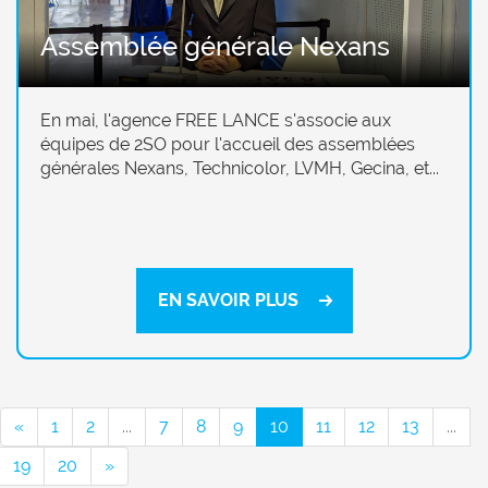
Assemblée générale Nexans
En mai, l'agence FREE LANCE s'associe aux
équipes de 2SO pour l'accueil des assemblées
générales Nexans, Technicolor, LVMH, Gecina, et...
EN SAVOIR PLUS
«
1
2
...
7
8
9
10
11
12
13
...
19
20
»