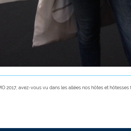
 2017, avez-vous vu dans les allées nos hôtes et hôtesses f