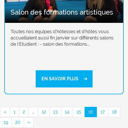
Salon des formations artistiques
Toutes nos équipes d'hôtesses et d'hôtes vous
accueillaient aussi fin janvier sur différents salons
de l'Etudiant : - salon des formations...
EN SAVOIR PLUS
«
1
2
...
12
13
14
15
16
17
18
19
20
»