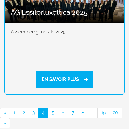
AG Essilorluxottica 2025
Assemblée générale 2025...
EN SAVOIR PLUS
«
1
2
3
4
5
6
7
8
...
19
20
»